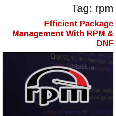
Tag:
rpm
Efficient Package
Management With RPM &
DNF